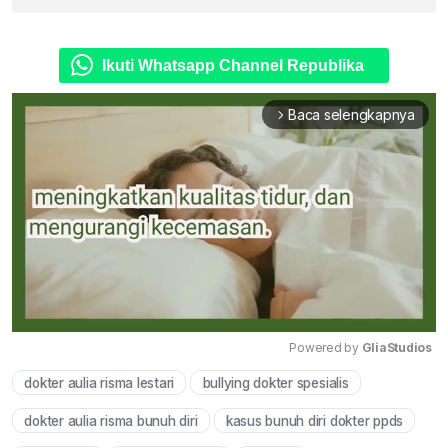
Ikuti Whatsapp Channel Republika
Baca selengkapnya
arrow_forward_ios
Powered by 
GliaStudios
dokter aulia risma lestari
bullying dokter spesialis
Mute
dokter aulia risma bunuh diri
kasus bunuh diri dokter ppds