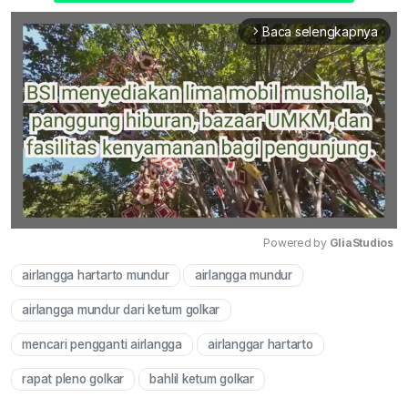
Baca selengkapnya
arrow_forward_ios
Powered by 
GliaStudios
airlangga hartarto mundur
airlangga mundur
Mute
airlangga mundur dari ketum golkar
mencari pengganti airlangga
airlanggar hartarto
rapat pleno golkar
bahlil ketum golkar