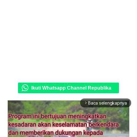
Ikuti Whatsapp Channel Republika
Baca selengkapnya
arrow_forward_ios