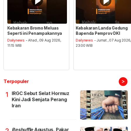
Kebakaran Bromo Meluas
Kebakaran Landa Gedung
Seperti ini Penampakannya
Bapenda Pemprov DKI
Dailynews
- Ahad , 09 Aug 2026,
Dailynews
- Jumat , 07 Aug 2026
11:15 WIB
23:00 WIB
>
Terpopuler
IRGC Sebut Selat Hormuz
1
Kini Jadi Senjata Perang
Iran
Reshuffle
Agustus, Pakar
2