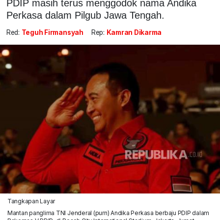
PDIP masih terus menggodok nama Andika
Perkasa dalam Pilgub Jawa Tengah.
Red:
Teguh Firmansyah
Rep:
Kamran Dikarma
Tangkapan Layar
Mantan panglima TNI Jenderal (purn) Andika Perkasa berbaju PDIP dalam