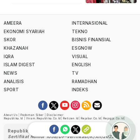
AMEERA
INTERNASIONAL
EKONOMI SYARIAH
TEKNO
SKOR
BISNIS FINANSIAL
KHAZANAH
ESGNOW
IQRA
VISUAL
ISLAM DIGEST
ENGLISH
NEWS
TV
ANALISIS
RAMADHAN
SPORT
INDEKS
About Us
|
Pedoman Siber
|
Disclaimer
Republika.id
|
Ihram.republika.co.id
|
Retizen.id
|
Rejabar.co.id
|
Rejogja.co.id
|
Republika telah diverifikasi oleh Dewan Pers
Sertifikat Nomor 1058/DP-Verifikasi/K/XII/2022