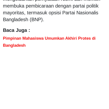
membuka pembicaraan dengan partai politik
mayoritas, termasuk opsisi Partai Nasionalis
Bangladesh (BNP).
Baca Juga :
Pimpinan Mahasiswa Umumkan Akhiri Protes di
Bangladesh