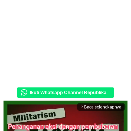
Ikuti Whatsapp Channel Republika
Baca selengkapnya
arrow_forward_ios