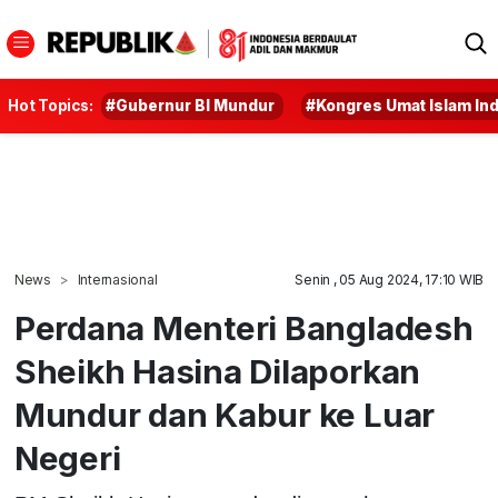
Hot Topics:
#Gubernur BI Mundur
#Kongres Umat Islam In
News
Internasional
Senin , 05 Aug 2024, 17:10 WIB
Perdana Menteri Bangladesh
Sheikh Hasina Dilaporkan
Mundur dan Kabur ke Luar
Negeri