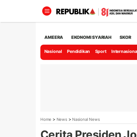
AMEERA
EKONOMI SYARIAH
SKOR
Nasional
Pendidikan
Sport
Internasiona
>
>
Home
News
Nasional News
Cerita Presiden J