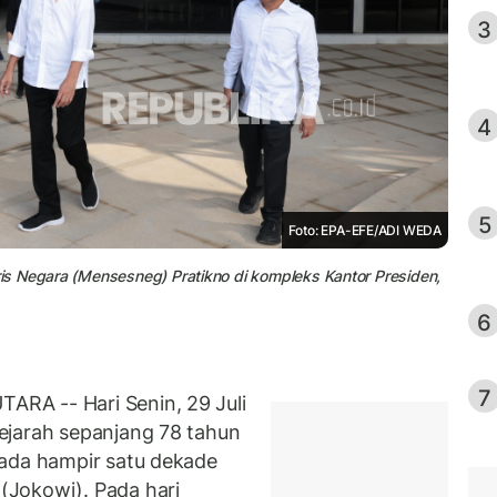
3
4
5
Foto: EPA-EFE/ADI WEDA
s Negara (Mensesneg) Pratikno di kompleks Kantor Presiden,
6
7
RA -- Hari Senin, 29 Juli
ejarah sepanjang 78 tahun
pada hampir satu dekade
Jokowi). Pada hari