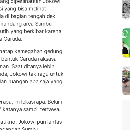
yang diperlihatkan Jokowi
i yang bisa melihat
a di bagian tengah dek
memandang area Sumbu
tih yang berkibar karena
a Garuda.
menatap kemegahan gedung
erbentuk Garuda raksasa
nan. Saat ditanya lebih
uda, Jokowi tak ragu untuk
dan ruangan apa saja yang
rapa, ini lokasi apa. Belum
i," katanya sambil tertawa.
atikno, Jokowi pun lantas
andangan Sumbu