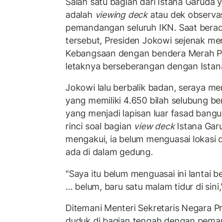
Salah satu bagian dari Istana Garuda 
adalah
viewing deck
atau dek observas
pemandangan seluruh IKN. Saat berad
tersebut, Presiden Jokowi sejenak 
Kebangsaan dengan bendera Merah Pu
letaknya berseberangan dengan Istan
Jokowi lalu berbalik badan, seraya 
yang memiliki 4.650 bilah selubung b
yang menjadi lapisan luar fasad bangu
rinci soal bagian
view deck
Istana Gar
mengakui, ia belum menguasai lokasi 
ada di dalam gedung.
"Saya itu belum menguasai ini lantai be
... belum, baru satu malam tidur di sin
Ditemani Menteri Sekretaris Negara Pr
duduk di bagian tengah dengan pem