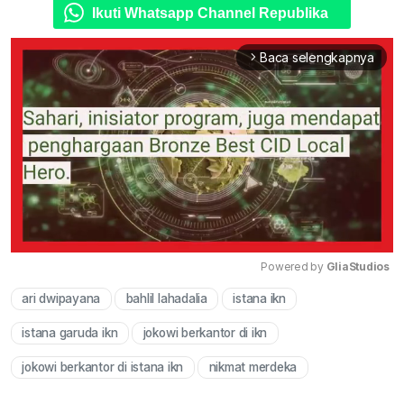
Ikuti Whatsapp Channel Republika
Baca selengkapnya
arrow_forward_ios
Powered by 
GliaStudios
ari dwipayana
bahlil lahadalia
istana ikn
Mute
istana garuda ikn
jokowi berkantor di ikn
jokowi berkantor di istana ikn
nikmat merdeka