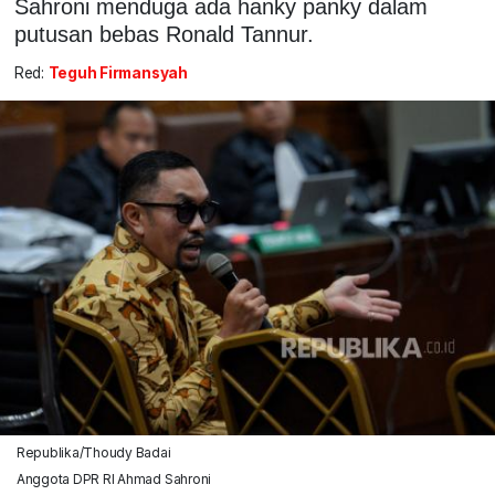
Sahroni menduga ada hanky panky dalam
putusan bebas Ronald Tannur.
Red:
Teguh Firmansyah
Republika/Thoudy Badai
Anggota DPR RI Ahmad Sahroni