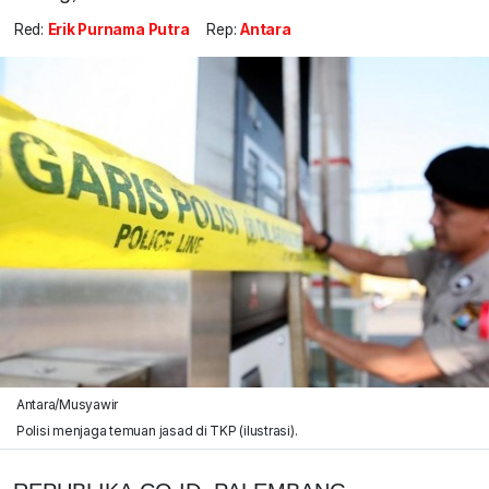
Red:
Erik Purnama Putra
Rep:
Antara
Antara/Musyawir
Polisi menjaga temuan jasad di TKP (ilustrasi).