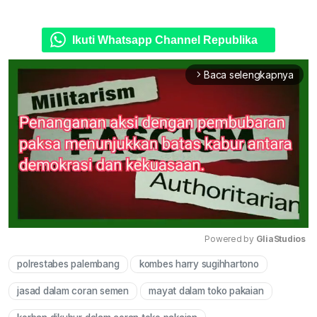
Ikuti Whatsapp Channel Republika
Baca selengkapnya
arrow_forward_ios
Powered by 
GliaStudios
polrestabes palembang
kombes harry sugihhartono
Mute
jasad dalam coran semen
mayat dalam toko pakaian