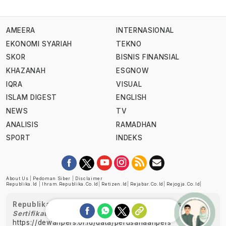
AMEERA
INTERNASIONAL
EKONOMI SYARIAH
TEKNO
SKOR
BISNIS FINANSIAL
KHAZANAH
ESGNOW
IQRA
VISUAL
ISLAM DIGEST
ENGLISH
NEWS
TV
ANALISIS
RAMADHAN
SPORT
INDEKS
About Us
|
Pedoman Siber
|
Disclaimer
Republika.id
|
Ihram.republika.co.id
|
Retizen.id
|
Rejabar.co.id
|
Rejogja.co.id
|
Republika telah diverifikasi oleh Dewan Pers
Sertifikat Nomor 1058/DP-Verifikasi/K/XII/2022
https://dewanpers.or.id/data/perusahaanpers