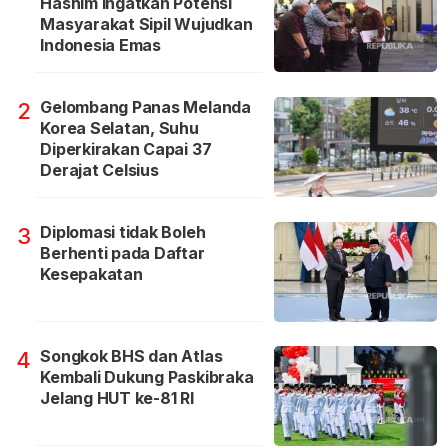
Hashim Ingatkan Potensi
Masyarakat Sipil Wujudkan
Indonesia Emas
Gelombang Panas Melanda
2
Korea Selatan, Suhu
Diperkirakan Capai 37
Derajat Celsius
Diplomasi tidak Boleh
3
Berhenti pada Daftar
Kesepakatan
Songkok BHS dan Atlas
4
Kembali Dukung Paskibraka
Jelang HUT ke-81 RI