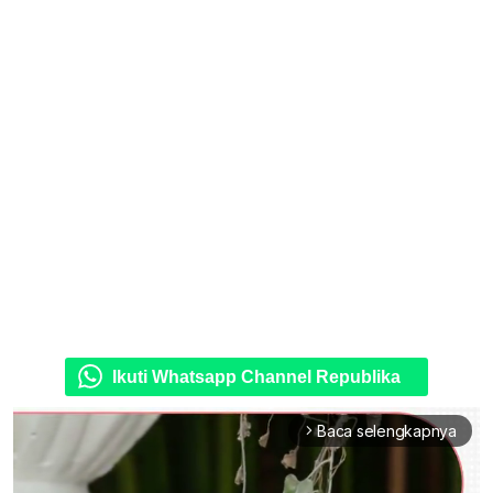
Ikuti Whatsapp Channel Republika
Baca selengkapnya
arrow_forward_ios