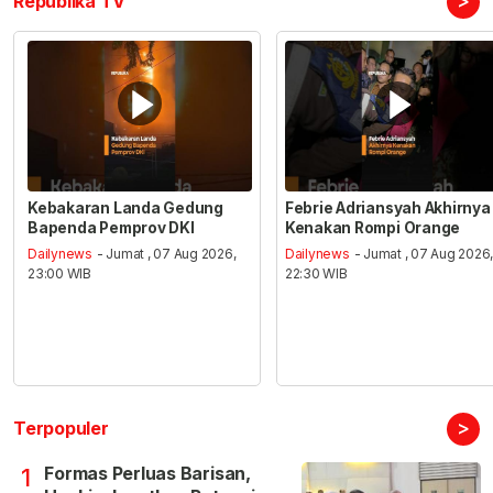
>
Republika TV
Kebakaran Landa Gedung
Febrie Adriansyah Akhirnya
Bapenda Pemprov DKI
Kenakan Rompi Orange
Dailynews
- Jumat , 07 Aug 2026,
Dailynews
- Jumat , 07 Aug 2026
23:00 WIB
22:30 WIB
>
Terpopuler
Formas Perluas Barisan,
1