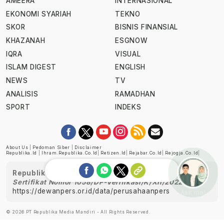
AMEERA
INTERNASIONAL
EKONOMI SYARIAH
TEKNO
SKOR
BISNIS FINANSIAL
KHAZANAH
ESGNOW
IQRA
VISUAL
ISLAM DIGEST
ENGLISH
NEWS
TV
ANALISIS
RAMADHAN
SPORT
INDEKS
About Us
|
Pedoman Siber
|
Disclaimer
Republika.id
|
Ihram.republika.co.id
|
Retizen.id
|
Rejabar.co.id
|
Rejogja.co.id
|
Republika telah diverifikasi oleh Dewan Pers
Sertifikat Nomor 1058/DP-Verifikasi/K/XII/2022
https://dewanpers.or.id/data/perusahaanpers
Ask me!
© 2026 PT Republika Media Mandiri - All Rights Reserved.