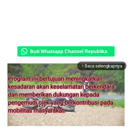
Ikuti Whatsapp Channel Republika
Baca selengkapnya
arrow_forward_ios