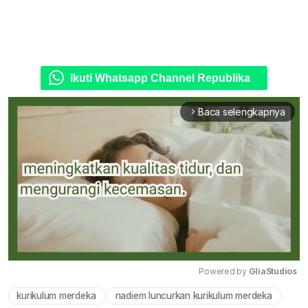
Ikuti Whatsapp Channel Republika
Baca selengkapnya
arrow_forward_ios
Powered by 
GliaStudios
kurikulum merdeka
nadiem luncurkan kurikulum merdeka
Mute