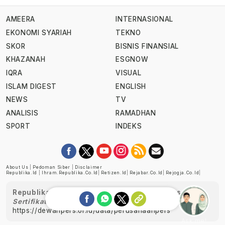
AMEERA
INTERNASIONAL
EKONOMI SYARIAH
TEKNO
SKOR
BISNIS FINANSIAL
KHAZANAH
ESGNOW
IQRA
VISUAL
ISLAM DIGEST
ENGLISH
NEWS
TV
ANALISIS
RAMADHAN
SPORT
INDEKS
About Us
|
Pedoman Siber
|
Disclaimer
Republika.id
|
Ihram.republika.co.id
|
Retizen.id
|
Rejabar.co.id
|
Rejogja.co.id
|
Republika telah diverifikasi oleh Dewan Pers
Sertifikat Nomor 1058/DP-Verifikasi/K/XII/2022
https://dewanpers.or.id/data/perusahaanpers
Ask me!