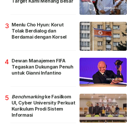
Target Kami Menang Besar
Menlu Cho Hyun: Korut
3
Tolak Berdialog dan
Berdamai dengan Korsel
Dewan Manajemen FIFA
4
Tegaskan Dukungan Penuh
untuk Gianni Infantino
Benchmarking
ke Fasilkom
5
UI, Cyber University Perkuat
Kurikulum Prodi Sistem
Informasi