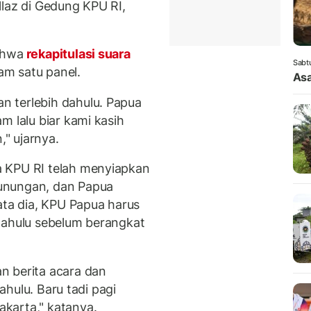
llaz di Gedung KPU RI,
ahwa
rekapitulasi suara
Sabt
lam satu panel.
Asa
 terlebih dahulu. Papua
m lalu biar kami kasih
," ujarnya.
 KPU RI telah menyiapkan
unungan, dan Papua
ata dia, KPU Papua harus
dahulu sebelum berangkat
n berita acara dan
dahulu. Baru tadi pagi
karta," katanya.