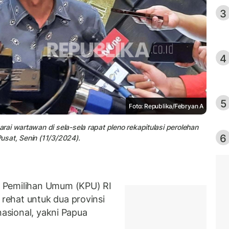
3
4
5
Foto: Republika/Febryan A
ai wartawan di sela-sela rapat pleno rekapitulasi perolehan
6
Pusat, Senin (11/3/2024).
 Pemilihan Umum (KPU) RI
ehat untuk dua provinsi
nasional, yakni Papua