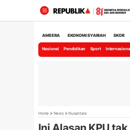
AMEERA
EKONOMI SYARIAH
SKOR
Nasional
Pendidikan
Sport
Internasiona
>
>
Home
News
Nusantara
Ini Alasan KPU tak