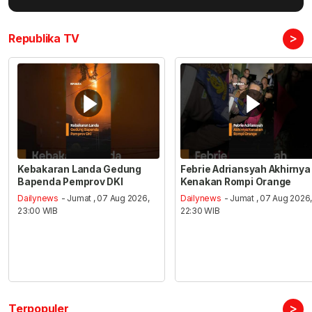
>
Republika TV
Kebakaran Landa Gedung
Febrie Adriansyah Akhirnya
Bapenda Pemprov DKI
Kenakan Rompi Orange
Dailynews
- Jumat , 07 Aug 2026,
Dailynews
- Jumat , 07 Aug 2026
23:00 WIB
22:30 WIB
>
Terpopuler