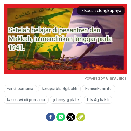
Baca selengkapnya
arrow_forward_ios
Powered by 
GliaStudios
windi purnama
korupsi bts 4g bakti
kemenkominfo
Mute
kasus windi purnama
johnny g plate
bts 4g bakti