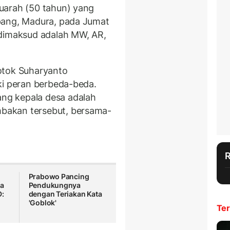
uarah (50 tahun) yang
pang, Madura, pada Jumat
 dimaksud adalah MW, AR,
otok Suharyanto
ki peran berbeda-beda.
ng kepala desa adalah
bakan tersebut, bersama-
Prabowo Pancing
ra
Pendukungnya
D:
dengan Teriakan Kata
,
'Goblok'
Ter