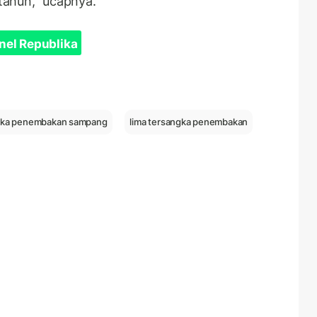
 tahun," ucapnya.
nel Republika
gka penembakan sampang
lima tersangka penembakan