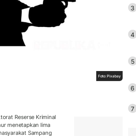
3
4
5
Foto: Pixabay
6
7
orat Reserse Kriminal
ur menetapkan lima
masyarakat Sampang