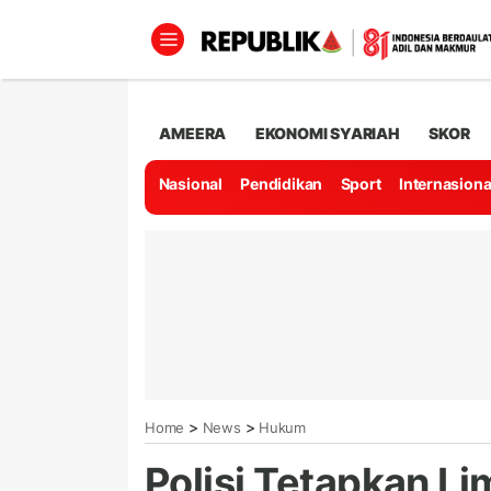
AMEERA
EKONOMI SYARIAH
SKOR
Nasional
Pendidikan
Sport
Internasiona
>
>
Home
News
Hukum
Polisi Tetapkan L