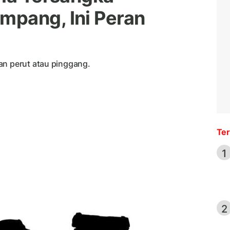
mpang, Ini Peran
an perut atau pinggang.
Ter
1
2