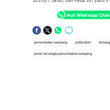
353 itu 7 tahun, dan Pasal 351 yaitu 5
Ikuti Whatsapp Chan
penembakan sampang
polda jatim
tersan
peran tersangka penembakan sampang