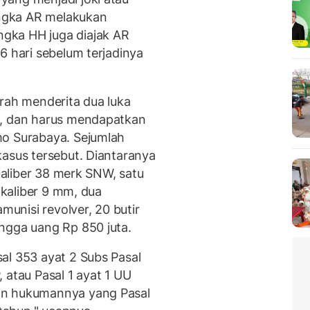
ngka AR melakukan
gka HH juga diajak AR
6 hari sebelum terjadinya
arah menderita dua luka
g, dan harus mendapatkan
mo Surabaya. Sejumlah
kasus tersebut. Diantaranya
 kaliber 38 merk SNW, satu
t kaliber 9 mm, dua
munisi revolver, 20 butir
ngga uang Rp 850 juta.
al 353 ayat 2 Subs Pasal
 atau Pasal 1 ayat 1 UU
an hukumannya yang Pasal