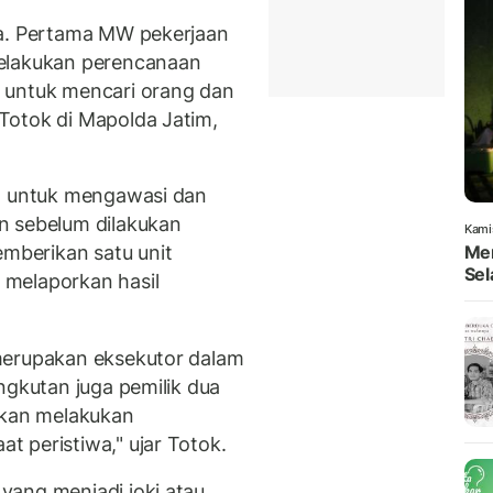
ka. Pertama MW pekerjaan
melakukan perencanaan
 untuk mencari orang dan
Totok di Mapolda Jatim,
 H untuk mengawasi dan
n sebelum dilakukan
Kami
berikan satu unit
Men
Sel
melaporkan hasil
merupakan eksekutor dalam
ngkutan juga pemilik dua
akan melakukan
 peristiwa," ujar Totok.
yang menjadi joki atau