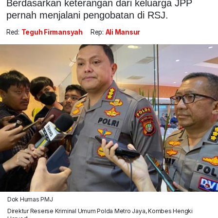
Berdasarkan keterangan dari keluarga JPP
pernah menjalani pengobatan di RSJ.
Red:
Teguh Firmansyah
Rep:
Ali Mansur
Dok Humas PMJ
Direktur Reserse Kriminal Umum Polda Metro Jaya, Kombes Hengki