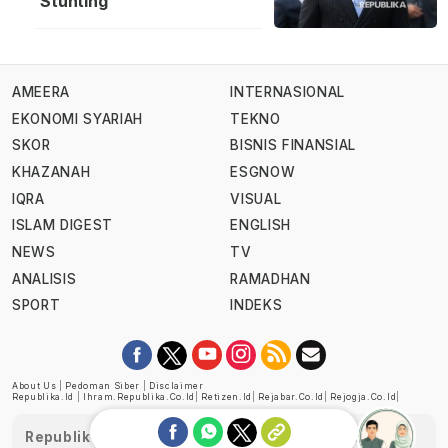
Stunting
AMEERA
INTERNASIONAL
EKONOMI SYARIAH
TEKNO
SKOR
BISNIS FINANSIAL
KHAZANAH
ESGNOW
IQRA
VISUAL
ISLAM DIGEST
ENGLISH
NEWS
TV
ANALISIS
RAMADHAN
SPORT
INDEKS
About Us
|
Pedoman Siber
|
Disclaimer
Republika.id
|
Ihram.republika.co.id
|
Retizen.id
|
Rejabar.co.id
|
Rejogja.co.id
|
Republika telah diverifikasi oleh Dewan Pers