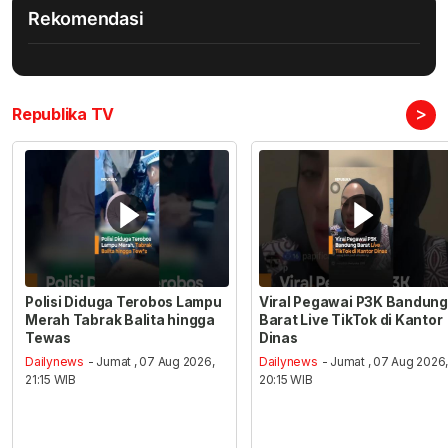
Rekomendasi
>
Republika TV
Polisi Diduga Terobos Lampu
Viral Pegawai P3K Bandung
Merah Tabrak Balita hingga
Barat Live TikTok di Kantor
Tewas
Dinas
Dailynews
- Jumat , 07 Aug 2026,
Dailynews
- Jumat , 07 Aug 2026
21:15 WIB
20:15 WIB