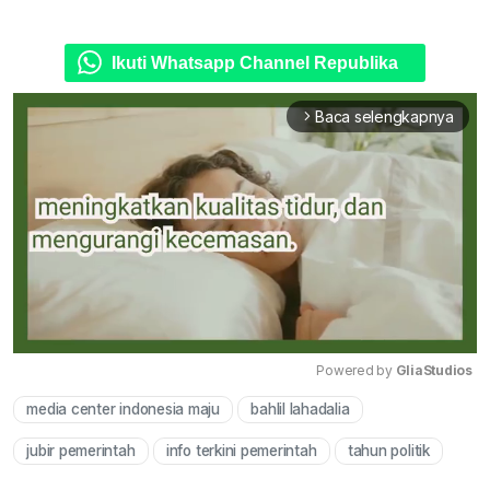
Ikuti Whatsapp Channel Republika
Baca selengkapnya
arrow_forward_ios
Powered by 
GliaStudios
media center indonesia maju
bahlil lahadalia
Mute
jubir pemerintah
info terkini pemerintah
tahun politik