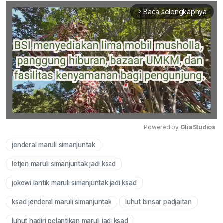
Baca selengkapnya
arrow_forward_ios
Powered by 
GliaStudios
jenderal maruli simanjuntak
Mute
letjen maruli simanjuntak jadi ksad
jokowi lantik maruli simanjuntak jadi ksad
ksad jenderal maruli simanjuntak
luhut binsar padjaitan
luhut hadiri pelantikan maruli jadi ksad