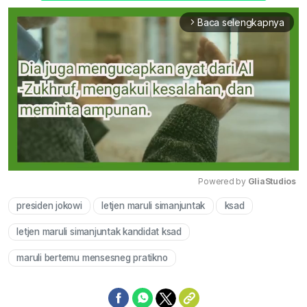
Baca selengkapnya
arrow_forward_ios
Powered by 
GliaStudios
presiden jokowi
letjen maruli simanjuntak
ksad
Mute
letjen maruli simanjuntak kandidat ksad
maruli bertemu mensesneg pratikno