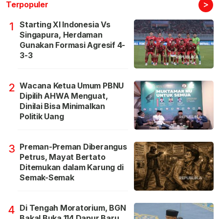
>
Terpopuler
Starting XI Indonesia Vs
1
Singapura, Herdaman
Gunakan Formasi Agresif 4-
3-3
Wacana Ketua Umum PBNU
2
Dipilih AHWA Menguat,
Dinilai Bisa Minimalkan
Politik Uang
Preman-Preman Diberangus
3
Petrus, Mayat Bertato
Ditemukan dalam Karung di
Semak-Semak
Di Tengah Moratorium, BGN
4
Bakal Buka 114 Dapur Baru