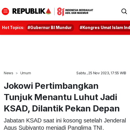
Hot Topics:
#Gubernur BI Mundur
#Kongres Umat Islam In
News
Umum
Sabtu , 25 Nov 2023, 17:55 WIB
Jokowi Pertimbangkan
Tunjuk Menantu Luhut Jadi
KSAD, Dilantik Pekan Depan
Jabatan KSAD saat ini kosong setelah Jenderal
Agus Subiyanto menjadi Panglima TNI.