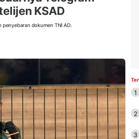
telijen KSAD
n penyebaran dokumen TNI AD.
Ter
1
2
3