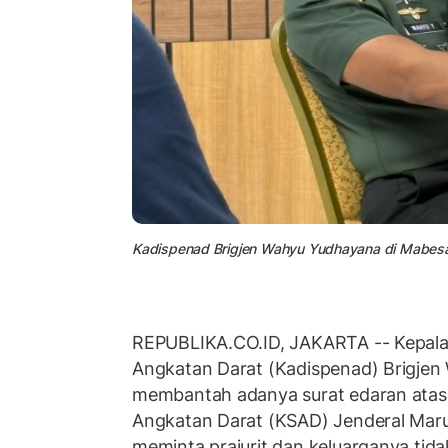
Kadispenad Brigjen Wahyu Yudhayana di Mabesad
REPUBLIKA.CO.ID, JAKARTA -- Kepala
Angkatan Darat (Kadispenad) Brigje
membantah adanya surat edaran atas
Angkatan Darat (KSAD) Jenderal Maru
meminta prajurit dan keluarganya tidak