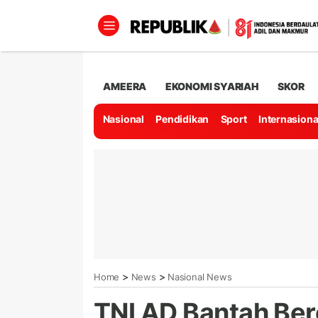
AMEERA
EKONOMI SYARIAH
SKOR
Nasional
Pendidikan
Sport
Internasiona
>
>
Home
News
Nasional News
TNI AD Bantah Be