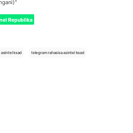
ngani)"
nel Republika
 asintel ksad
telegram rahasisa asintel ksad