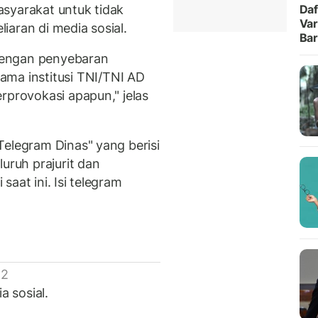
syarakat untuk tidak
Daf
Var
aran di media sosial.
Ba
dengan penyebaran
a institusi TNI/TNI AD
rprovokasi apapun," jelas
Telegram Dinas" yang berisi
uruh prajurit dan
aat ini. Isi telegram
 2
a sosial.