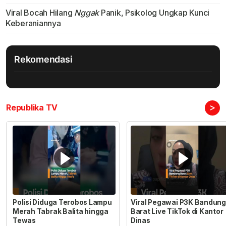
Viral Bocah Hilang
Nggak
Panik, Psikolog Ungkap Kunci
Keberaniannya
Rekomendasi
>
Republika TV
Polisi Diduga Terobos Lampu
Viral Pegawai P3K Bandung
Merah Tabrak Balita hingga
Barat Live TikTok di Kantor
Tewas
Dinas