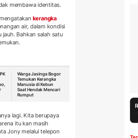
tidak membawa identitas.
 mengatakan
kerangka
nangan air, dalam kondisi
u jauh. Bahkan salah satu
temukan.
KPK
Warga Jasinga Bogor
n
Temukan Kerangka
po,
Manusia di Kebun
r
Saat Hendak Mencari
Rumput
nya lagi. Kita berupaya
arena itu kan masih
ata Jony melalui telepon
Ter