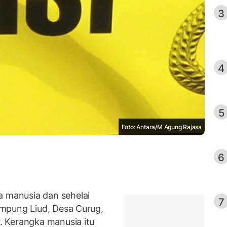
3
4
5
Foto: Antara/M Agung Rajasa
6
manusia dan sehelai
7
mpung Liud, Desa Curug,
 Kerangka manusia itu