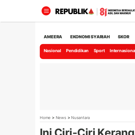
AMEERA
EKONOMI SYARIAH
SKOR
Nasional
Pendidikan
Sport
Internasiona
>
>
Home
News
Nusantara
Ini Ciri-Ciri Kera