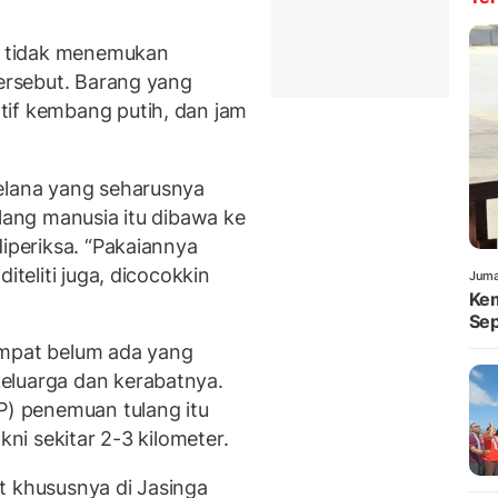
si tidak menemukan
tersebut. Barang yang
tif kembang putih, dan jam
elana yang seharusnya
ulang manusia itu dibawa ke
diperiksa. “Pakaiannya
iteliti juga, dicocokkin
Juma
Kem
Sep
empat belum ada yang
eluarga dan kerabatnya.
P) penemuan tulang itu
kni sekitar 2-3 kilometer.
t khususnya di Jasinga