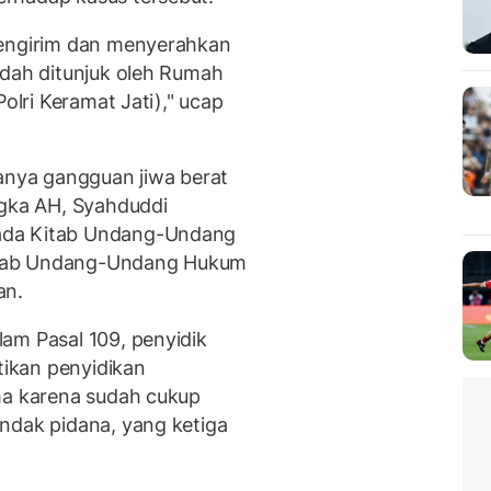
mengirim dan menyerahkan
udah ditunjuk oleh Rumah
Polri Keramat Jati)," ucap
danya gangguan jiwa berat
gka AH, Syahduddi
ada Kitab Undang-Undang
itab Undang-Undang Hukum
an.
am Pasal 109, penyidik
ikan penyidikan
ma karena sudah cukup
ndak pidana, yang ketiga