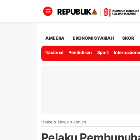
AMEERA
EKONOMI SYARIAH
SKOR
Nasional
Pendidikan
Sport
Internasiona
>
>
Home
News
Umum
Pelaku Pembunuha