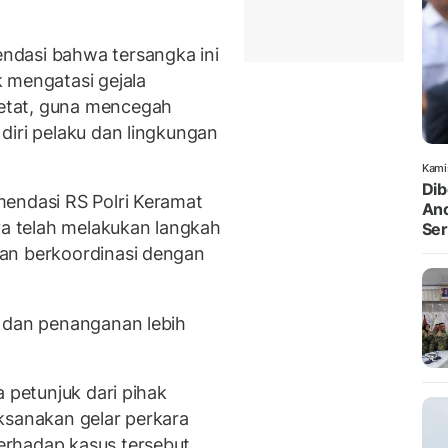
ndasi bahwa tersangka ini
 mengatasi gejala
etat, guna mencegah
diri pelaku dan lingkungan
Kami
Dib
mendasi RS Polri Keramat
Anc
ya telah melakukan langkah
Ser
an berkoordinasi dengan
k dan penanganan lebih
a petunjuk dari pihak
ksanakan gelar perkara
rhadap kasus tersebut.