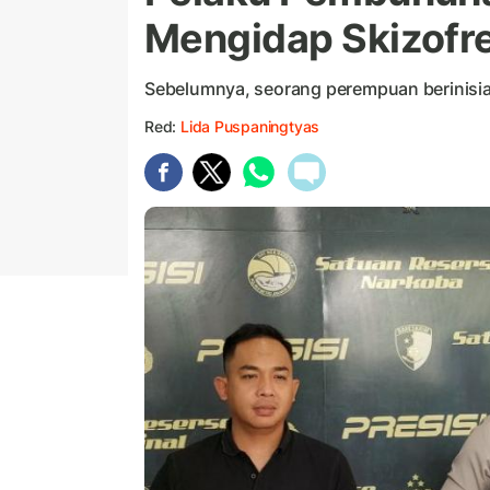
Mengidap Skizofre
Sebelumnya, seorang perempuan berinisial 
Red:
Lida Puspaningtyas