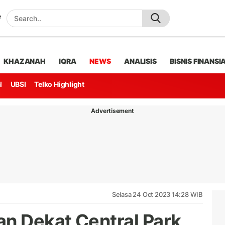
KHAZANAH
IQRA
NEWS
ANALISIS
BISNIS FINANSI
l
UBSI
Telko Highlight
Advertisement
Selasa 24 Oct 2023 14:28 WIB
n Dekat Central Park