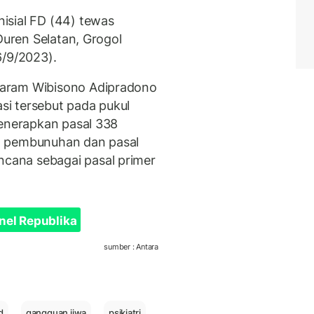
isial FD (44) tewas
Duren Selatan, Grogol
6/9/2023).
haram Wibisono Adipradono
i tersebut pada pukul
menerapkan pasal 338
g pembunuhan dan pasal
ana sebagai pasal primer
nel Republika
sumber : Antara
d
gangguan jiwa
psikiatri