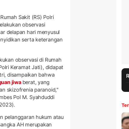
 Rumah Sakit (RS) Polri
melakukan observasi
tar delapan hari menyusul
enyidikan serta keterangan
lakukan observasi di Rumah
Polri Keramat Jati), didapat
atri, disampaikan bahwa
uan jiwa
berat, yang
an skizofrenia paranoid,"
ombes Pol M. Syahduddi
2023).
Ter
tan pelanggaran hukum atau
ersangka AH merupakan