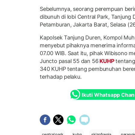
Sebelumnya, seorang perempuan berin
dibunuh di lobi Central Park, Tanjung 
Petamburan, Jakarta Barat, Selasa (2
Kapolsek Tanjung Duren, Kompol Mu
menyebut pihaknya menerima informas
07.00 WIB. Saat itu, pihak Wibisono 
Juncto pasal 55 dan 56
KUHP
tentan
340 KUHP tentang pembunuhan berenc
terhadap pelaku.
Ikuti Whatsapp Chan
central park
kuhp
skizofrenia
paranoi