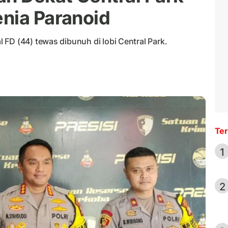
nia Paranoid
FD (44) tewas dibunuh di lobi Central Park.
Ter
1
2