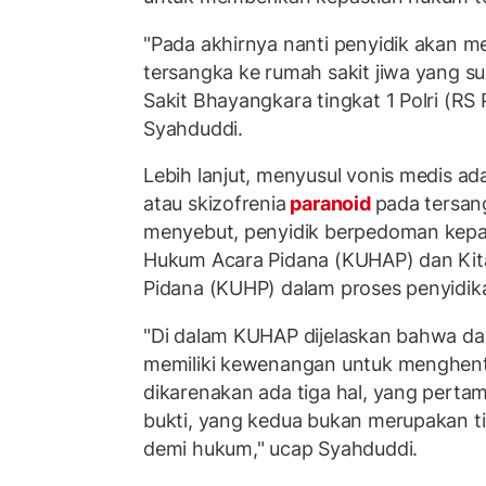
"Pada akhirnya nanti penyidik akan 
tersangka ke rumah sakit jiwa yang s
Sakit Bhayangkara tingkat 1 Polri (RS 
Syahduddi.
Lebih lanjut, menyusul vonis medis a
atau skizofrenia
paranoid
pada tersan
menyebut, penyidik berpedoman kep
Hukum Acara Pidana (KUHAP) dan K
Pidana (KUHP) dalam proses penyidik
"Di dalam KUHAP dijelaskan bahwa dal
memiliki kewenangan untuk menghent
dikarenakan ada tiga hal, yang perta
bukti, yang kedua bukan merupakan ti
demi hukum," ucap Syahduddi.