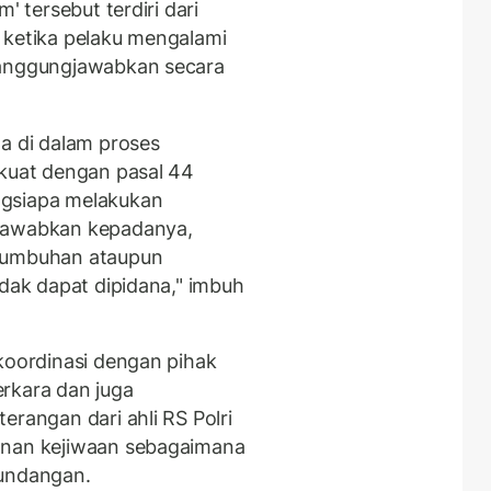
' tersebut terdiri dari
 ketika pelaku mengalami
tanggungjawabkan secara
ta di dalam proses
rkuat dengan pasal 44
ngsiapa melakukan
gjawabkan kepadanya,
rtumbuhan ataupun
idak dapat dipidana," imbuh
rkoordinasi dengan pihak
rkara dan juga
erangan dari ahli RS Polri
anan kejiwaan sebagaimana
-undangan.