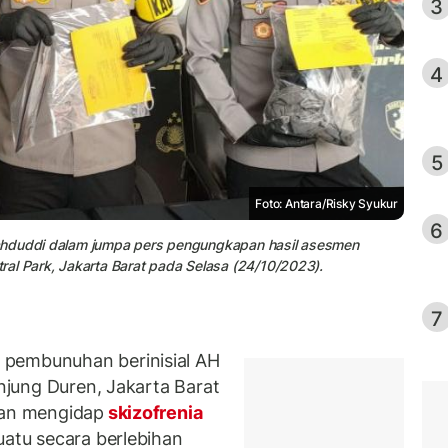
3
4
5
Foto: Antara/Risky Syukur
6
yahduddi dalam jumpa pers pengungkapan hasil asesmen
ral Park, Jakarta Barat pada Selasa (24/10/2023).
7
 pembunuhan berinisial AH
anjung Duren, Jakarta Barat
kan mengidap
skizofrenia
uatu secara berlebihan