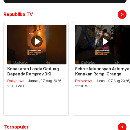
>
Republika TV
Kebakaran Landa Gedung
Febrie Adriansyah Akhirnya
Bapenda Pemprov DKI
Kenakan Rompi Orange
Dailynews
- Jumat , 07 Aug 2026,
Dailynews
- Jumat , 07 Aug 2026
23:00 WIB
22:30 WIB
>
Terpopuler