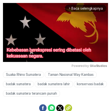
Baca selengkapnya
arrow_forward_ios
Powered by 
GliaStudios
Suaka Rhino Sumatera
Taman Nasional Way Kambas
Mute
badak sumatera
badak sumatera lahir
konservasi badak
badak sumatera terancam punah