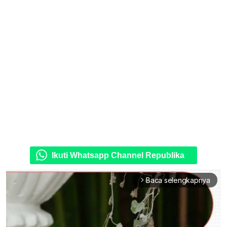
Ikuti Whatsapp Channel Republika
Baca selengkapnya
arrow_forward_ios