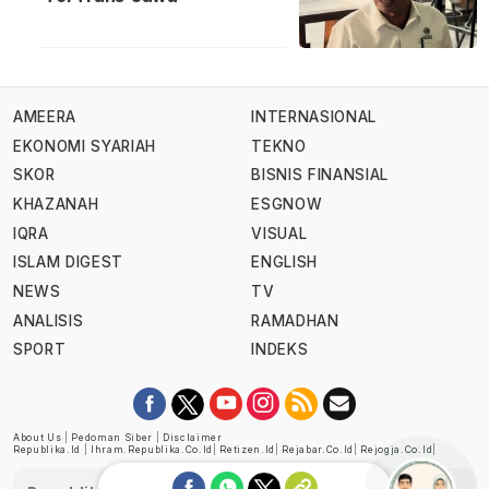
AMEERA
INTERNASIONAL
EKONOMI SYARIAH
TEKNO
SKOR
BISNIS FINANSIAL
KHAZANAH
ESGNOW
IQRA
VISUAL
ISLAM DIGEST
ENGLISH
NEWS
TV
ANALISIS
RAMADHAN
SPORT
INDEKS
About Us
|
Pedoman Siber
|
Disclaimer
Republika.id
|
Ihram.republika.co.id
|
Retizen.id
|
Rejabar.co.id
|
Rejogja.co.id
|