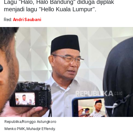
Lagu "Halo, Halo Bandung" diduga dijiplak
menjadi lagu "Hello Kuala Lumpur".
Red:
Andri Saubani
Republika/Ronggo Astungkoro
Menko PMK, Muhadjir Effendy.