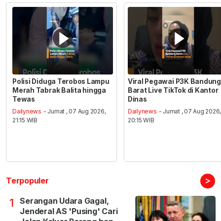
Polisi Diduga Terobos Lampu
Viral Pegawai P3K Bandung
Merah Tabrak Balita hingga
Barat Live TikTok di Kantor
Tewas
Dinas
Dailynews
- Jumat , 07 Aug 2026,
Dailynews
- Jumat , 07 Aug 2026
21:15 WIB
20:15 WIB
>
Terpopuler
Serangan Udara Gagal,
1
Jenderal AS 'Pusing' Cari