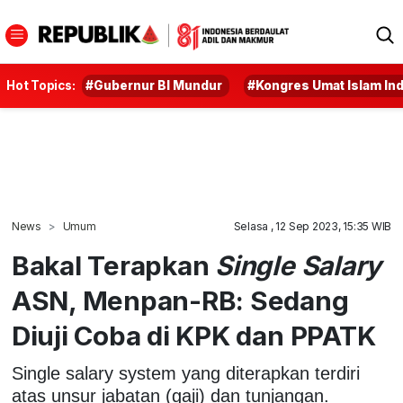
Hot Topics:
#Gubernur BI Mundur
#Kongres Umat Islam In
News
Umum
Selasa , 12 Sep 2023, 15:35 WIB
Bakal Terapkan
Single Salary
ASN, Menpan-RB: Sedang
Diuji Coba di KPK dan PPATK
Single salary system yang diterapkan terdiri
atas unsur jabatan (gaji) dan tunjangan.