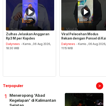
Zulhas Jelaskan Anggaran
Viral Pelecehan Modus
Rp3 M per Kopdes
Rekam dengan Ponsel di Ka
Dailynews
- Kamis , 06 Aug 2026,
Dailynews
- Kamis , 06 Aug 2026
18:30 WIB
11:15 WIB
>
Terpopuler
Meneropong 'Abad
1
Kegelapan' di Kalimantan
Selatan