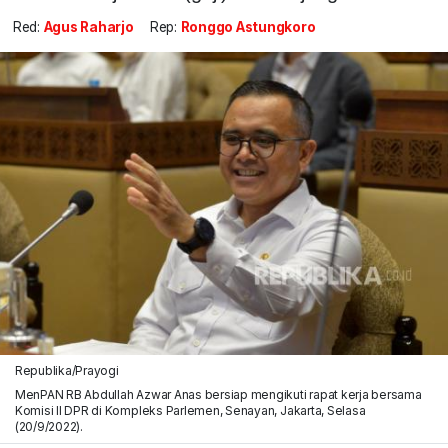
Red:
Agus Raharjo
Rep:
Ronggo Astungkoro
Republika/Prayogi
MenPAN RB Abdullah Azwar Anas bersiap mengikuti rapat kerja bersama
Komisi II DPR di Kompleks Parlemen, Senayan, Jakarta, Selasa
(20/9/2022).