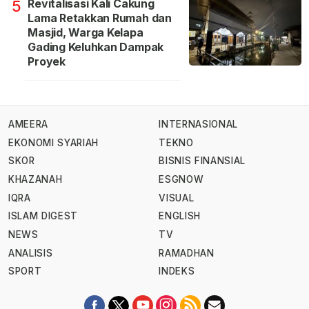
Revitalisasi Kali Cakung
5
Lama Retakkan Rumah dan
Masjid, Warga Kelapa
Gading Keluhkan Dampak
Proyek
AMEERA
INTERNASIONAL
EKONOMI SYARIAH
TEKNO
SKOR
BISNIS FINANSIAL
KHAZANAH
ESGNOW
IQRA
VISUAL
ISLAM DIGEST
ENGLISH
NEWS
TV
ANALISIS
RAMADHAN
SPORT
INDEKS