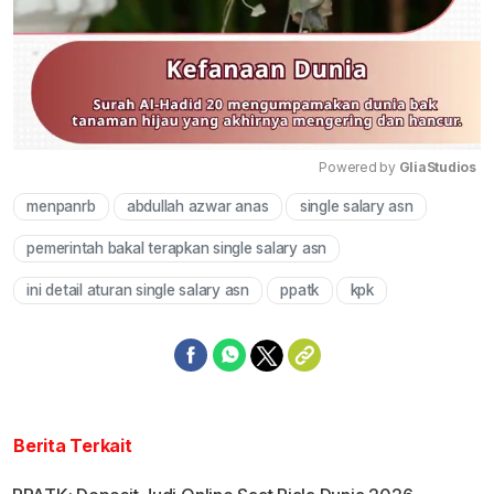
Powered by 
GliaStudios
menpanrb
abdullah azwar anas
single salary asn
Mute
pemerintah bakal terapkan single salary asn
ini detail aturan single salary asn
ppatk
kpk
Berita Terkait