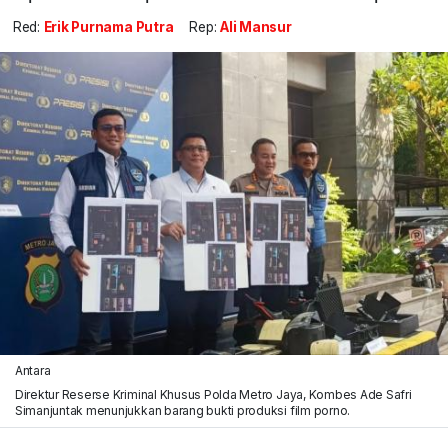
Red:
Erik Purnama Putra
Rep:
Ali Mansur
Antara
Direktur Reserse Kriminal Khusus Polda Metro Jaya, Kombes Ade Safri
Simanjuntak menunjukkan barang bukti produksi film porno.