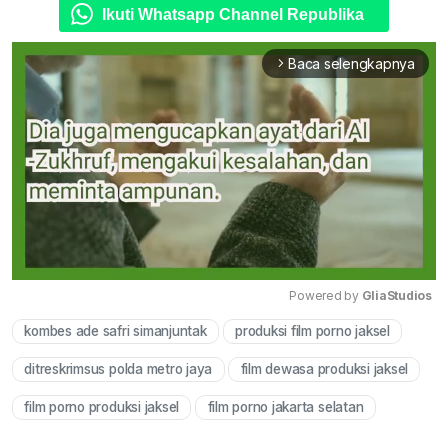
Ikuti Whatsapp Channel Republika
Baca selengkapnya
arrow_forward_ios
Powered by 
GliaStudios
kombes ade safri simanjuntak
produksi film porno jaksel
Mute
ditreskrimsus polda metro jaya
film dewasa produksi jaksel
film porno produksi jaksel
film porno jakarta selatan