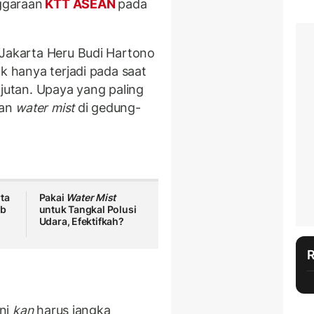
ggaraan
KTT ASEAN
pada
 Jakarta Heru Budi Hartono
ak hanya terjadi pada saat
njutan. Upaya yang paling
gan
water mist
di gedung-
ta
Pakai
Water Mist
ib
untuk Tangkal Polusi
Udara, Efektifkah?
ini
kan
harus jangka