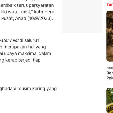
Ter
 membaik terus persyaratan
iki water mist," kata Heru
Pusat, Ahad (10/9/2023).
ater mist
di seluruh
ap merupakan hal yang
gai upaya maksimal dalam
 kerap terjadi tiap
Kami
Ben
Pel
nghadapi musim kering yang