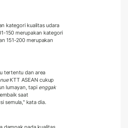
n kategori kualitas udara
101-150 merupakan kategori
 dan 151-200 merupakan
u tertentu dan area
enue
KTT ASEAN cukup
run lumayan, tapi
enggak
membaik saat
i semula," kata dia.
da dampak pada kualitas