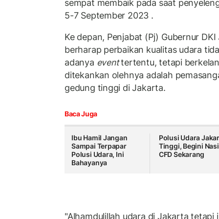
sempat membaik pada saat penyelen
5-7 September 2023 .
Ke depan, Penjabat (Pj) Gubernur DKI
berharap perbaikan kualitas udara tid
adanya
event
tertentu, tetapi berkela
ditekankan olehnya adalah pemasan
gedung tinggi di Jakarta.
Baca Juga
Ibu Hamil Jangan
Polusi Udara Jakar
Sampai Terpapar
Tinggi, Begini Nas
Polusi Udara, Ini
CFD Sekarang
Bahayanya
"Alhamdulillah udara di Jakarta tetapi 