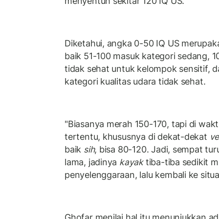
menyentuh sekitar 120 IQ US.
Diketahui, angka 0-50 IQ US merupaka
baik 51-100 masuk kategori sedang, 
tidak sehat untuk kelompok sensitif,
kategori kualitas udara tidak sehat.
"Biasanya merah 150-170, tapi di wakt
tertentu, khususnya di dekat-dekat
v
baik
sih
, bisa 80-120. Jadi, sempat tu
lama, jadinya
kayak
tiba-tiba sedikit 
penyelenggaraan, lalu kembali ke situas
Ghofar menilai hal itu menunjukkan a