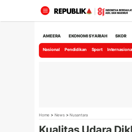
AMEERA
EKONOMI SYARIAH
SKOR
Nasional
Pendidikan
Sport
Internasiona
>
>
Home
News
Nusantara
Kualitas Udara Di