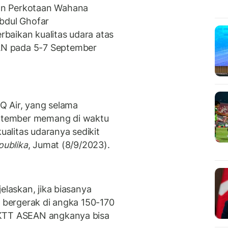
an Perkotaan Wahana
bdul Ghofar
baikan kualitas udara atas
N pada 5-7 September
IQ Air, yang selama
ptember memang di waktu
kualitas udaranya sedikit
publika
, Jumat (8/9/2023).
elaskan, jika biasanya
a bergerak di angka 150-170
 KTT ASEAN angkanya bisa