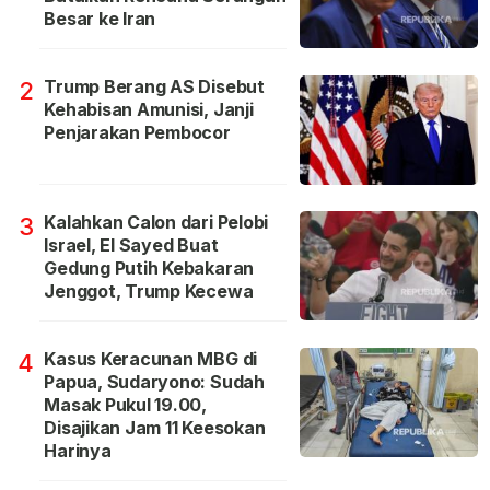
Besar ke Iran
Trump Berang AS Disebut
2
Kehabisan Amunisi, Janji
Penjarakan Pembocor
Kalahkan Calon dari Pelobi
3
Israel, El Sayed Buat
Gedung Putih Kebakaran
Jenggot, Trump Kecewa
Kasus Keracunan MBG di
4
Papua, Sudaryono: Sudah
Masak Pukul 19.00,
Disajikan Jam 11 Keesokan
Harinya