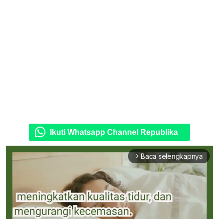
Ikuti Whatsapp Channel Republika
Baca selengkapnya
arrow_forward_ios