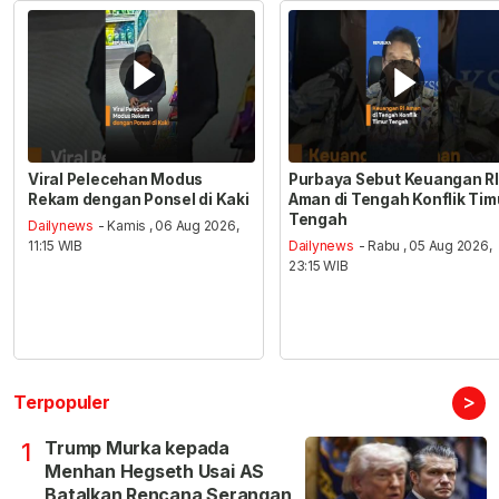
Viral Pelecehan Modus
Purbaya Sebut Keuangan RI
Rekam dengan Ponsel di Kaki
Aman di Tengah Konflik Tim
Tengah
Dailynews
- Kamis , 06 Aug 2026,
11:15 WIB
Dailynews
- Rabu , 05 Aug 2026,
23:15 WIB
>
Terpopuler
Trump Murka kepada
1
Menhan Hegseth Usai AS
Batalkan Rencana Serangan