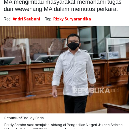
MA mengimbau masyarakat memahami tugas
dan wewenang MA dalam memutus perkara.
Red:
Andri Saubani
Rep:
Rizky Suryarandika
Republika/Thoudy Badai
Ferdy Sambo saat menjalani sidang di Pengadilan Negeri Jakarta Selatan.