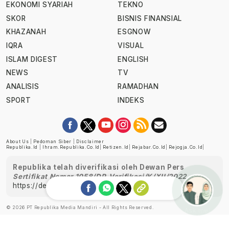
EKONOMI SYARIAH
TEKNO
SKOR
BISNIS FINANSIAL
KHAZANAH
ESGNOW
IQRA
VISUAL
ISLAM DIGEST
ENGLISH
NEWS
TV
ANALISIS
RAMADHAN
SPORT
INDEKS
About Us
|
Pedoman Siber
|
Disclaimer
Republika.id
|
Ihram.republika.co.id
|
Retizen.id
|
Rejabar.co.id
|
Rejogja.co.id
|
Republika telah diverifikasi oleh Dewan Pers
Sertifikat Nomor 1058/DP-Verifikasi/K/XII/2022
https://dewanpers.or.id/data/perusahaanpers
© 2026 PT Republika Media Mandiri - All Rights Reserved.
Ask me!