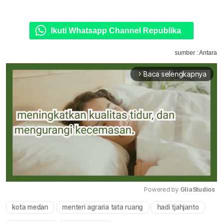
Ikuti Whatsapp Channel Republika
sumber : Antara
Baca selengkapnya
arrow_forward_ios
Powered by 
GliaStudios
kota medan
menteri agraria tata ruang
hadi tjahjanto
Mute