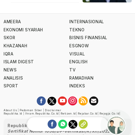
AMEERA
INTERNASIONAL
EKONOMI SYARIAH
TEKNO
SKOR
BISNIS FINANSIAL
KHAZANAH
ESGNOW
IQRA
VISUAL
ISLAM DIGEST
ENGLISH
NEWS
TV
ANALISIS
RAMADHAN
SPORT
INDEKS
About Us
|
Pedoman Siber
|
Disclaimer
Republika.id
|
Ihram.republika.co.id
|
Retizen.id
|
Rejabar.co.id
|
Rejogja.co.id
|
Republika telah diverifikasi oleh Dewan Pers
Sertifikat Nomor 1058/DP-Verifikasi/K/XII/2022