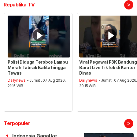
>
Republika TV
Polisi Diduga Terobos Lampu
Viral Pegawai P3K Bandung
Merah Tabrak Balita hingga
Barat Live TikTok di Kantor
Tewas
Dinas
Dailynews
- Jumat , 07 Aug 2026,
Dailynews
- Jumat , 07 Aug 2026
21:15 WIB
20:15 WIB
>
Terpopuler
Indonesia Gagal ke