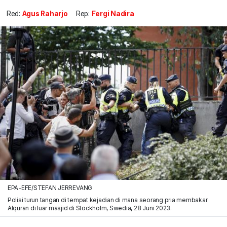
Red:
Agus Raharjo
Rep:
Fergi Nadira
EPA-EFE/STEFAN JERREVANG
Polisi turun tangan di tempat kejadian di mana seorang pria membakar
Alquran di luar masjid di Stockholm, Swedia, 28 Juni 2023.