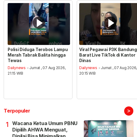
Polisi Diduga Terobos Lampu
Viral Pegawai P3K Bandung
Merah Tabrak Balita hingga
Barat Live TikTok di Kantor
Tewas
Dinas
Dailynews
- Jumat , 07 Aug 2026,
Dailynews
- Jumat , 07 Aug 2026
21:15 WIB
20:15 WIB
>
Terpopuler
Wacana Ketua Umum PBNU
1
Dipilih AHWA Menguat,
Dinilai Bisa Minimalkan