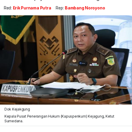
Red:
Erik Purnama Putra
Rep:
Bambang Noroyono
Dok Kejakgung
Kepala Pusat Penerangan Hukum (Kapuspenkum) Kejagung, Ketut
Sumedana.