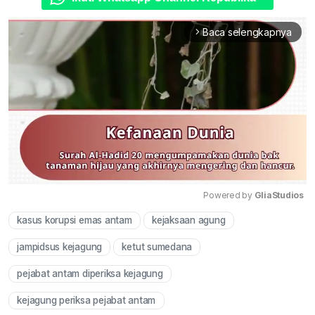
Baca selengkapnya
arrow_forward_ios
Powered by 
GliaStudios
kasus korupsi emas antam
kejaksaan agung
Mute
jampidsus kejagung
ketut sumedana
pejabat antam diperiksa kejagung
kejagung periksa pejabat antam