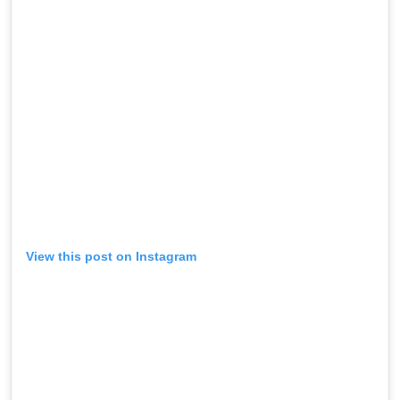
View this post on Instagram