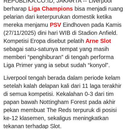
REPUBLIKA.CO.ID, JAKARTA -- Liverpool
berharap
Liga Champions
bisa menjadi ruang
pelarian dari keterpurukan domestik ketika
mereka menjamu
PSV
Eindhoven pada Kamis
(27/11/2025) dini hari WIB di Stadion Anfield.
Kompetisi Eropa disebut pelatih
Arne Slot
sebagai satu-satunya tempat yang masih
memberi “penghiburan” di tengah performa
Liga Primer yang ia sebut sudah “konyol”.
Liverpool tengah berada dalam periode kelam
setelah kalah delapan kali dari 11 laga terakhir
di semua kompetisi. Kekalahan 0-3 dari tim
papan bawah Nottingham Forest pada akhir
pekan membuat The Reds terpuruk di posisi
ke-12 klasemen, sekaligus meningkatkan
tekanan terhadap Slot.