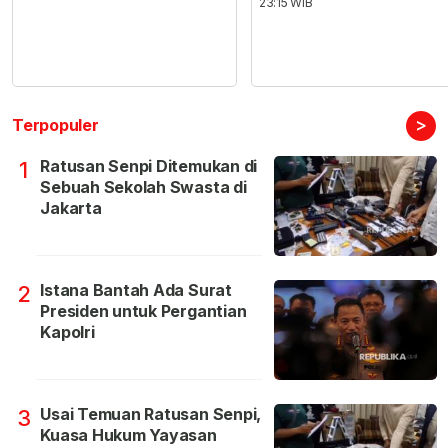
23:15 WIB
>
Terpopuler
Ratusan Senpi Ditemukan di
1
Sebuah Sekolah Swasta di
Jakarta
Istana Bantah Ada Surat
2
Presiden untuk Pergantian
Kapolri
Usai Temuan Ratusan Senpi,
3
Kuasa Hukum Yayasan