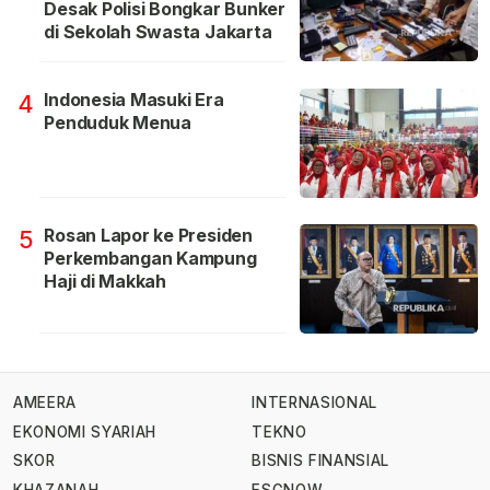
Desak Polisi Bongkar Bunker
di Sekolah Swasta Jakarta
Indonesia Masuki Era
4
Penduduk Menua
Rosan Lapor ke Presiden
5
Perkembangan Kampung
Haji di Makkah
AMEERA
INTERNASIONAL
EKONOMI SYARIAH
TEKNO
SKOR
BISNIS FINANSIAL
KHAZANAH
ESGNOW