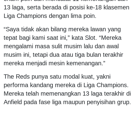
13 laga, serta berada di posisi ke-18 klasemen
Liga Champions dengan lima poin.
“Saya tidak akan bilang mereka lawan yang
tepat bagi kami saat ini,” kata Slot. “Mereka
mengalami masa sulit musim lalu dan awal
musim ini, tetapi dua atau tiga bulan terakhir
mereka menjadi mesin kemenangan.”
The Reds punya satu modal kuat, yakni
performa kandang mereka di Liga Champions.
Mereka telah memenangkan 13 laga terakhir di
Anfield pada fase liga maupun penyisihan grup.