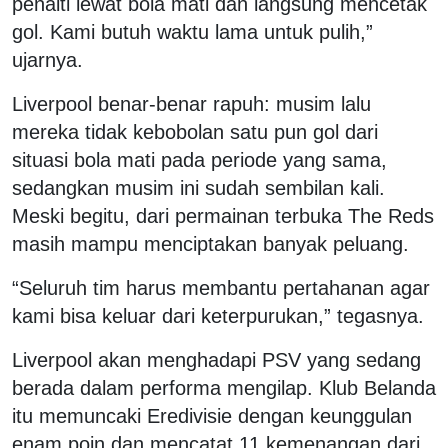
penalti lewat bola mati dan langsung mencetak
gol. Kami butuh waktu lama untuk pulih,”
ujarnya.
Liverpool benar-benar rapuh: musim lalu
mereka tidak kebobolan satu pun gol dari
situasi bola mati pada periode yang sama,
sedangkan musim ini sudah sembilan kali.
Meski begitu, dari permainan terbuka The Reds
masih mampu menciptakan banyak peluang.
“Seluruh tim harus membantu pertahanan agar
kami bisa keluar dari keterpurukan,” tegasnya.
Liverpool akan menghadapi PSV yang sedang
berada dalam performa mengilap. Klub Belanda
itu memuncaki Eredivisie dengan keunggulan
enam poin dan mencatat 11 kemenangan dari