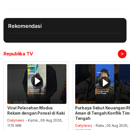
Rekomendasi
>
Republika TV
Viral Pelecehan Modus
Purbaya Sebut Keuangan RI
Rekam dengan Ponsel di Kaki
Aman di Tengah Konflik Tim
Tengah
Dailynews
- Kamis , 06 Aug 2026,
11:15 WIB
Dailynews
- Rabu , 05 Aug 2026,