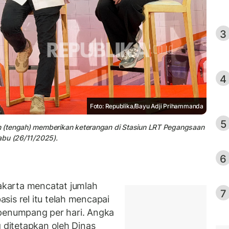
3
4
Foto: Republika/Bayu Adji Prihammanda
5
 (tengah) memberikan keterangan di Stasiun LRT Pegangsaan
abu (26/11/2025).
6
karta mencatat jumlah
7
sis rel itu telah mencapai
00 penumpang per hari. Angka
g ditetapkan oleh Dinas