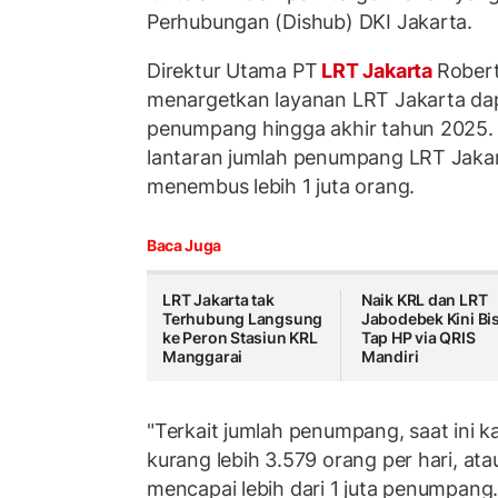
Perhubungan (Dishub) DKI Jakarta.
Direktur Utama PT
LRT Jakarta
Rober
menargetkan layanan LRT Jakarta dap
penumpang hingga akhir tahun 2025. Ang
lantaran jumlah penumpang LRT Jakart
menembus lebih 1 juta orang.
Baca Juga
LRT Jakarta tak
Naik KRL dan LRT
Terhubung Langsung
Jabodebek Kini Bi
ke Peron Stasiun KRL
Tap HP via QRIS
Manggarai
Mandiri
"Terkait jumlah penumpang, saat ini k
kurang lebih 3.579 orang per hari, atau
mencapai lebih dari 1 juta penumpang.