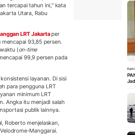
an tercapai tahun ini," kata
akarta Utara, Rabu
anggan LRT Jakarta
per
tu mencapai 93,85 persen.
 waktu (
on-time
mencapai 99,9 persen pada
Kami
PAN
onsistensi layanan. Di sisi
Jad
 oleh para pengguna LRT
elayanan minimum LRT
n. Angka itu menjadi salah
nsportasi publik lainnya.
l, Roberto menjelaskan,
e Velodrome-Manggarai.