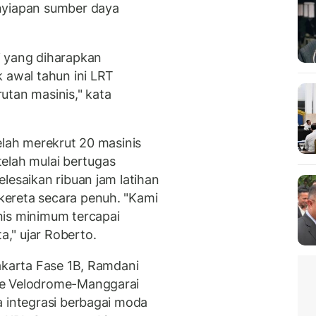
nyiapan sumber daya
i yang diharapkan
 awal tahun ini LRT
utan masinis," kata
elah merekrut 20 masinis
 telah mulai bertugas
lesaikan ribuan jam latihan
ereta secara penuh. "Kami
nis minimum tercapai
," ujar Roberto.
akarta Fase 1B, Ramdani
te Velodrome-Manggarai
a integrasi berbagai moda