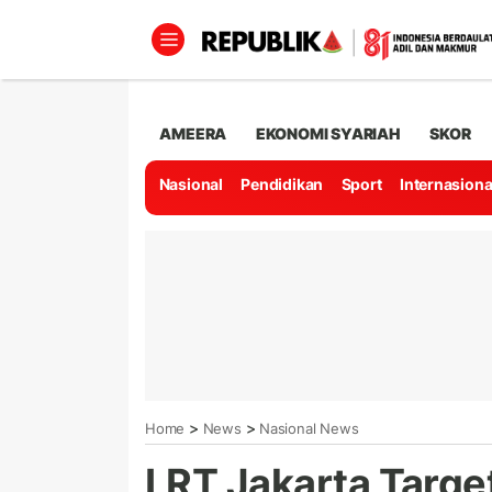
AMEERA
EKONOMI SYARIAH
SKOR
Nasional
Pendidikan
Sport
Internasiona
>
>
Home
News
Nasional News
LRT Jakarta Target