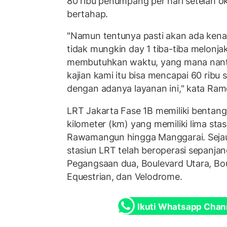
80 ribu penumpang per hari setelah o
bertahap.
"Namun tentunya pasti akan ada kenai
tidak mungkin day 1 tiba-tiba melonjak
membutuhkan waktu, yang mana nant
kajian kami itu bisa mencapai 60 ribu 
dengan adanya layanan ini," kata Ram
LRT Jakarta Fase 1B memiliki bentang 
kilometer (km) yang memiliki lima sta
Rawamangun hingga Manggarai. Sejau
stasiun LRT telah beroperasi sepanjan
Pegangsaan dua, Boulevard Utara, Bou
Equestrian, dan Velodrome.
Ikuti Whatsapp Chan