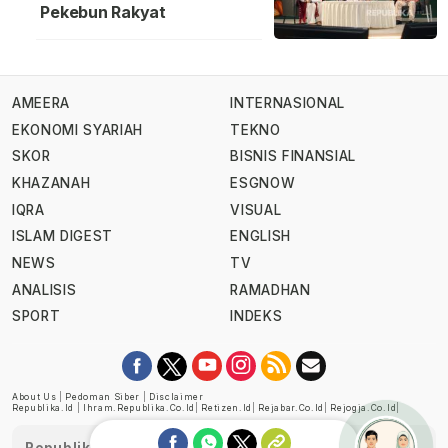
Pekebun Rakyat
AMEERA
INTERNASIONAL
EKONOMI SYARIAH
TEKNO
SKOR
BISNIS FINANSIAL
KHAZANAH
ESGNOW
IQRA
VISUAL
ISLAM DIGEST
ENGLISH
NEWS
TV
ANALISIS
RAMADHAN
SPORT
INDEKS
About Us
|
Pedoman Siber
|
Disclaimer
Republika.id
|
Ihram.republika.co.id
|
Retizen.id
|
Rejabar.co.id
|
Rejogja.co.id
|
Republika telah diverifikasi oleh Dewan Pers