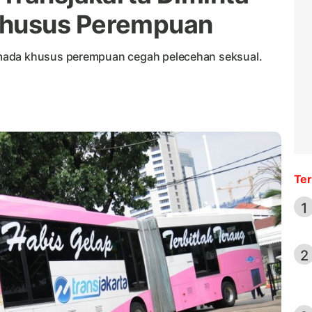
husus Perempuan
mada khusus perempuan cegah pelecehan seksual.
Ter
1
2