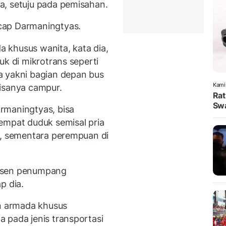
a, setuju pada pemisahan.
cap Darmaningtyas.
 khusus wanita, kata dia,
uk di mikrotrans seperti
a yakni bagian depan bus
Kami
isanya campur.
Rat
Swa
rmaningtyas, bisa
empat duduk semisal pria
n, sementara perempuan di
ersen penumpang
p dia.
 armada khusus
 pada jenis transportasi