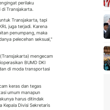
engingat perilaku
 di Transjakarta.
untuk Transjakarta, tapi
 KRL juga terjadi. Karena
mpitan penumpang, maka
adanya pelecehan seksual,"
 (Transjakarta) mengecam
 dioperasikan BUMD DKI
dan di moda transportasi
cam keras dan tegas
ortasi umum manapun
akunya harus ditindak
 Kepala Divisi Sekretaris