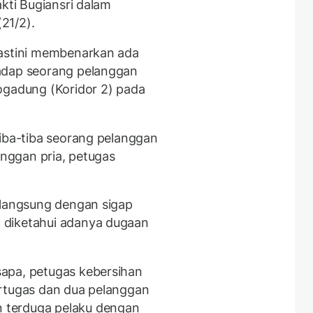
akti Bugiansri dalam
(21/2).
iastini membenarkan ada
adap seorang pelanggan
ogadung (Koridor 2) pada
tiba-tiba seorang pelanggan
anggan pria, petugas
 langsung dengan sigap
 diketahui adanya dugaan
apa, petugas kebersihan
ertugas dan dua pelanggan
 terduga pelaku dengan