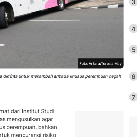
3
4
5
Foto: Antara/Teresia May
6
rta diminta untuk menambah armada khusus perempuan cegah
7
t dari Institut Studi
as mengusulkan agar
us perempuan, bahkan
ntuk mengurangi risiko