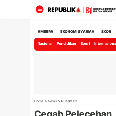
AMEERA
EKONOMI SYARIAH
SKOR
Nasional
Pendidikan
Sport
Internasiona
>
>
Home
News
Nusantara
Cegah Pelecehan, 