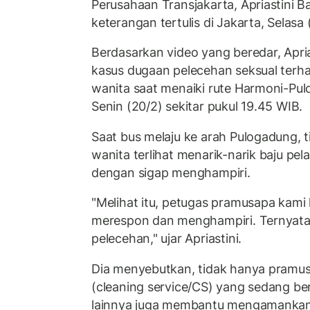
Perusahaan Transjakarta, Apriastini B
keterangan tertulis di Jakarta, Selasa 
Berdasarkan video yang beredar, Apr
kasus dugaan pelecehan seksual terh
wanita saat menaiki rute Harmoni-Pul
Senin (20/2) sekitar pukul 19.45 WIB.
Saat bus melaju ke arah Pulogadung, 
wanita terlihat menarik-narik baju pel
dengan sigap menghampiri.
"Melihat itu, petugas pramusapa kami
merespon dan menghampiri. Ternyata
pelecehan," ujar Apriastini.
Dia menyebutkan, tidak hanya pramus
(cleaning service/CS) yang sedang b
lainnya juga membantu mengamankan