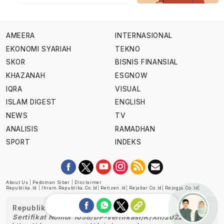
AMEERA
INTERNASIONAL
EKONOMI SYARIAH
TEKNO
SKOR
BISNIS FINANSIAL
KHAZANAH
ESGNOW
IQRA
VISUAL
ISLAM DIGEST
ENGLISH
NEWS
TV
ANALISIS
RAMADHAN
SPORT
INDEKS
About Us
|
Pedoman Siber
|
Disclaimer
Republika.id
|
Ihram.republika.co.id
|
Retizen.id
|
Rejabar.co.id
|
Rejogja.co.id
|
Republika telah diverifikasi oleh Dewan Pers
Sertifikat Nomor 1058/DP-Verifikasi/K/XII/2022