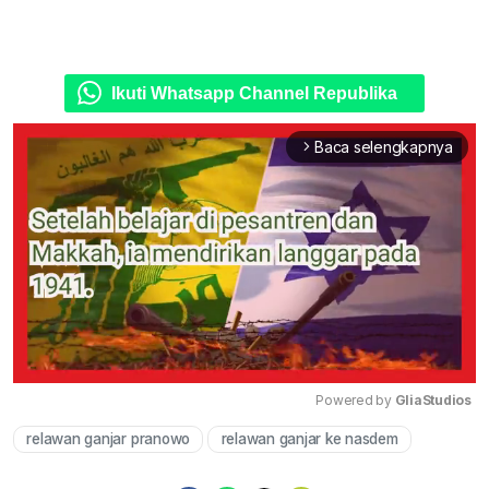
Ikuti Whatsapp Channel Republika
Baca selengkapnya
arrow_forward_ios
Powered by 
GliaStudios
relawan ganjar pranowo
relawan ganjar ke nasdem
Mute