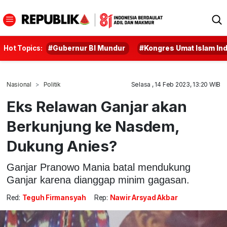
Hot Topics:
#Gubernur BI Mundur
#Kongres Umat Islam In
Nasional
Politik
Selasa , 14 Feb 2023, 13:20 WIB
Eks Relawan Ganjar akan
Berkunjung ke Nasdem,
Dukung Anies?
Ganjar Pranowo Mania batal mendukung
Ganjar karena dianggap minim gagasan.
Red:
Teguh Firmansyah
Rep:
Nawir Arsyad Akbar