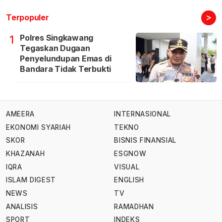
>
Terpopuler
Polres Singkawang
1
Tegaskan Dugaan
Penyelundupan Emas di
Bandara Tidak Terbukti
AMEERA
INTERNASIONAL
EKONOMI SYARIAH
TEKNO
SKOR
BISNIS FINANSIAL
KHAZANAH
ESGNOW
IQRA
VISUAL
ISLAM DIGEST
ENGLISH
NEWS
TV
ANALISIS
RAMADHAN
SPORT
INDEKS