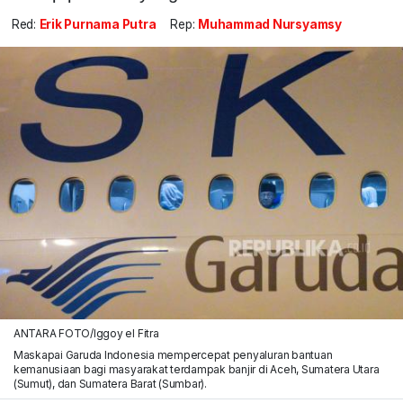
Red:
Erik Purnama Putra
Rep:
Muhammad Nursyamsy
ANTARA FOTO/Iggoy el Fitra
Maskapai Garuda Indonesia mempercepat penyaluran bantuan
kemanusiaan bagi masyarakat terdampak banjir di Aceh, Sumatera Utara
(Sumut), dan Sumatera Barat (Sumbar).