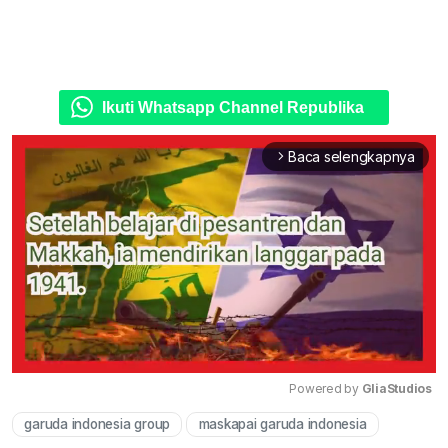
Ikuti Whatsapp Channel Republika
Baca selengkapnya
arrow_forward_ios
Powered by 
GliaStudios
garuda indonesia group
maskapai garuda indonesia
Mute