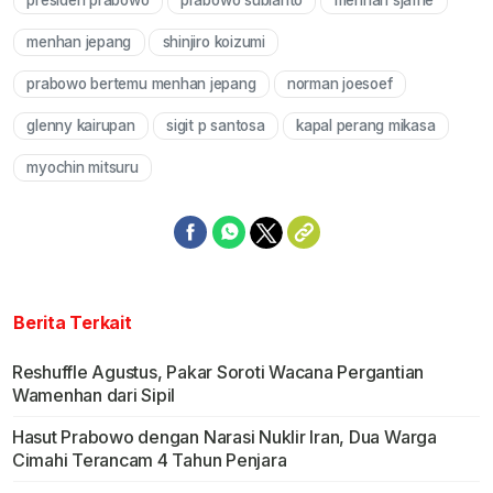
presiden prabowo
prabowo subianto
menhan sjafrie
Mute
menhan jepang
shinjiro koizumi
prabowo bertemu menhan jepang
norman joesoef
glenny kairupan
sigit p santosa
kapal perang mikasa
myochin mitsuru
Berita Terkait
Reshuffle Agustus, Pakar Soroti Wacana Pergantian
Wamenhan dari Sipil
Hasut Prabowo dengan Narasi Nuklir Iran, Dua Warga
Cimahi Terancam 4 Tahun Penjara