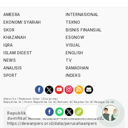
AMEERA
INTERNASIONAL
EKONOMI SYARIAH
TEKNO
SKOR
BISNIS FINANSIAL
KHAZANAH
ESGNOW
IQRA
VISUAL
ISLAM DIGEST
ENGLISH
NEWS
TV
ANALISIS
RAMADHAN
SPORT
INDEKS
About Us
|
Pedoman Siber
|
Disclaimer
Republika.id
|
Ihram.republika.co.id
|
Retizen.id
|
Rejabar.co.id
|
Rejogja.co.id
|
Republika telah diverifikasi oleh Dewan Pers
Sertifikat Nomor 1058/DP-Verifikasi/K/XII/2022
https://dewanpers.or.id/data/perusahaanpers
Ask me!