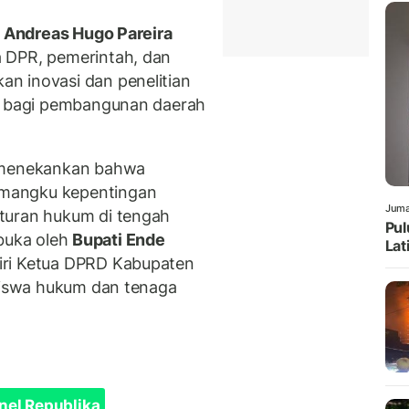
I Andreas Hugo Pareira
 DPR, pemerintah, dan
n inovasi dan penelitian
at bagi pembangunan daerah
 menekankan bahwa
mangku kepentingan
Juma
turan hukum di tengah
Pul
dibuka oleh
Bupati Ende
Lat
iri Ketua DPRD Kabupaten
asiswa hukum dan tenaga
nel Republika