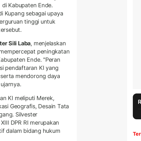
) di Kabupaten Ende.
 di Kupang sebagai upaya
erguruan tinggi untuk
ersebut.
ter Sili Laba
, menjelaskan
n mempercepat peningkatan
Kabupaten Ende. "Peran
i pendaftaran KI yang
r serta mendorong daya
ujarnya.
n KI meliputi Merek,
ikasi Geografis, Desain Tata
gang. Silvester
XIII DPR RI merupakan
atif dalam bidang hukum
Ter