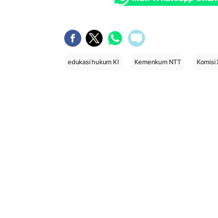
edukasi hukum KI
Kemenkum NTT
Komisi 