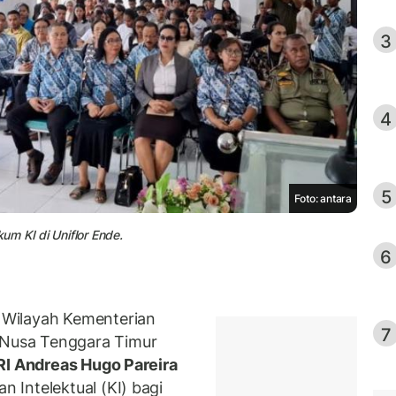
3
4
5
Foto: antara
m KI di Uniflor Ende.
6
 Wilayah Kementerian
7
Nusa Tenggara Timur
 RI Andreas Hugo Pareira
Intelektual (KI) bagi