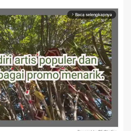
Baca selengkapnya
arrow_forward_ios