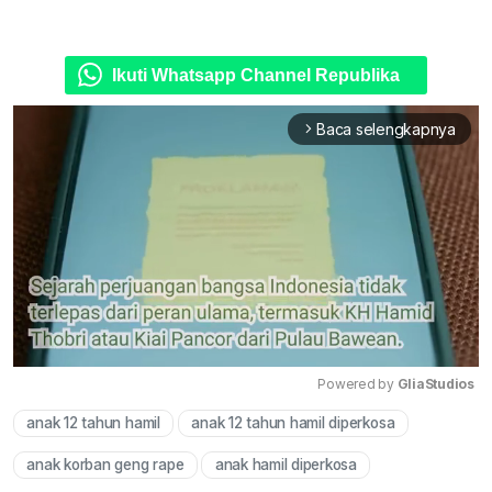
Ikuti Whatsapp Channel Republika
Baca selengkapnya
arrow_forward_ios
Powered by 
GliaStudios
anak 12 tahun hamil
anak 12 tahun hamil diperkosa
Mute
anak korban geng rape
anak hamil diperkosa