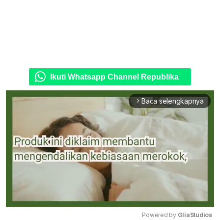
Ikuti Whatsapp Channel Republika
Baca selengkapnya
arrow_forward_ios
Powered by 
GliaStudios