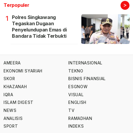
>
Terpopuler
Polres Singkawang
1
Tegaskan Dugaan
Penyelundupan Emas di
Bandara Tidak Terbukti
AMEERA
INTERNASIONAL
EKONOMI SYARIAH
TEKNO
SKOR
BISNIS FINANSIAL
KHAZANAH
ESGNOW
IQRA
VISUAL
ISLAM DIGEST
ENGLISH
NEWS
TV
ANALISIS
RAMADHAN
SPORT
INDEKS