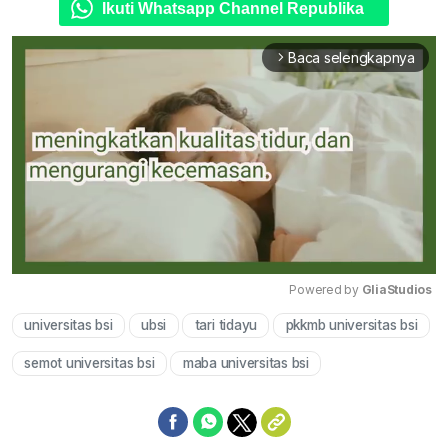
Ikuti Whatsapp Channel Republika
Baca selengkapnya
arrow_forward_ios
Powered by 
GliaStudios
universitas bsi
ubsi
tari tidayu
pkkmb universitas bsi
Mute
semot universitas bsi
maba universitas bsi