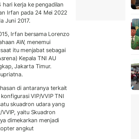
 hari kerja ke pengadilan
an Irfan pada 24 Mei 2022
a Juni 2017.
015, Irfan bersama Lorenzo
usahaan AW, menemui
aat itu menjabat sebagai
srena) Kepala TNI AU
gkap, Jakarta Timur.
upriatna.
asan di antaranya terkait
konfigurasi VIP/VVIP TNI
satu skuadron udara yang
/VVIP, yaitu Skuadron
nya dimekarkan menjadi
kopter angkut