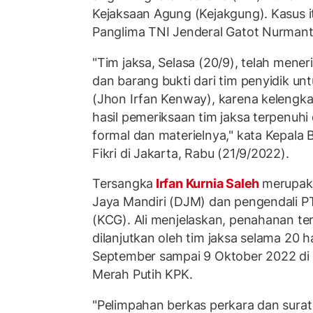
Kejaksaan Agung (Kejakgung). Kasus it
Panglima TNI Jenderal Gatot Nurmant
"Tim jaksa, Selasa (20/9), telah men
dan barang bukti dari tim penyidik unt
(Jhon Irfan Kenway), karena kelengkap
hasil pemeriksaan tim jaksa terpenuhi
formal dan materielnya," kata Kepala 
Fikri di Jakarta, Rabu (21/9/2022).
Tersangka
Irfan Kurnia Saleh
merupaka
Jaya Mandiri (DJM) dan pengendali P
(KCG). Ali menjelaskan, penahanan te
dilanjutkan oleh tim jaksa selama 20 ha
September sampai 9 Oktober 2022 di 
Merah Putih KPK.
"Pelimpahan berkas perkara dan sura