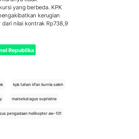
kursi yang berbeda. KPK
mengakibatkan kerugian
 dari nilai kontrak Rp738,9
nel Republika
pk
kpk tahan irfan kurnia saleh
y
marsekal agus supriatna
sus pengadaan helikopter aw-101