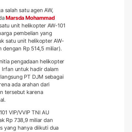
ga salah satu agen AW,
da
Marsda Mohammad
tu unit helikopter AW-101
 harga pembelian yang
k satu unit helikopter AW-
en dengan Rp 514,5 miliar).
itia pengadaan helikopter
Irfan untuk hadir dalam
k langsung PT DJM sebagai
rena ada arahan dari
 tersebut karena
al.
101 VIP/VVIP TNI AU
ak Rp 738,9 miliar dan
s yang hanya diikuti dua