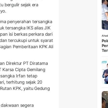
u bergulir sejak era
yo.
erima penyerahan tersangka
uk tersangka IKS alias JIK
an isi berkas perkara dari
Ahad
 dan tercukupi untuk syarat
Pol
Pen
Bagian Pemberitaan KPK Ali
Ter
n Direktur PT Diratama
T Karsa Cipta Gemilang
rsangka Irfan tetap
ri, terhitung sejak 20
Rutan KPK, yaitu Gedung
t dakwaan segera