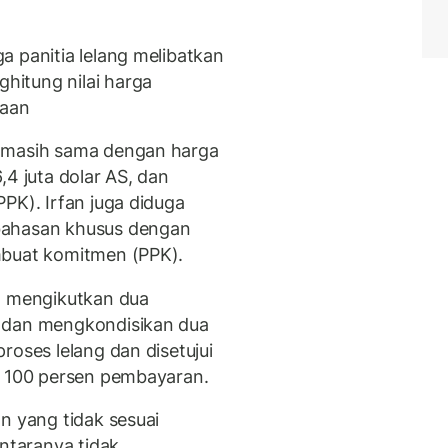
a panitia lelang melibatkan
itung nilai harga
rjaan
n masih sama dengan harga
,4 juta dolar AS, dan
PK). Irfan juga diduga
bahasan khusus dengan
mbuat komitmen (PPK).
a mengikutkan dua
n dan mengkondisikan dua
roses lelang dan disetujui
a 100 persen pembayaran.
n yang tidak sesuai
antaranya tidak