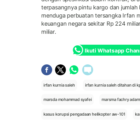
terpasangnya pintu kargo dan jumlah 
menduga perbuatan tersangka Irfan 
keuangan negara sekitar Rp 224 miliar
miliar.
Ikuti Whatsapp Chan
irfan kurnia saleh
irfan kurnia saleh ditahan di k
marsda mohammad syafei
marsma fachry adam
kasus korupsi pengadaan helikopter aw-101
ka