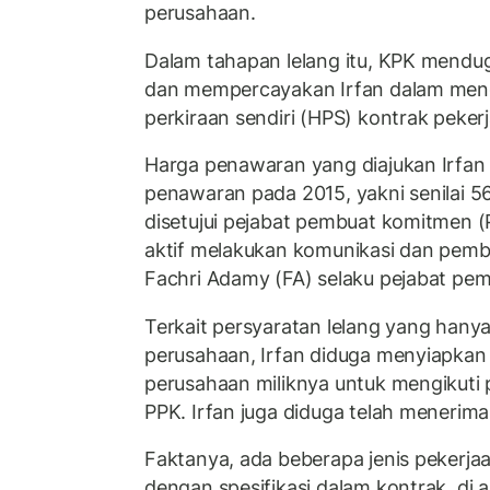
perusahaan.
Dalam tahapan lelang itu, KPK mendug
dan mempercayakan Irfan dalam mengh
perkiraan sendiri (HPS) kontrak peke
Harga penawaran yang diajukan Irfa
penawaran pada 2015, yakni senilai 56
disetujui pejabat pembuat komitmen (P
aktif melakukan komunikasi dan pem
Fachri Adamy (FA) selaku pejabat pe
Terkait persyaratan lelang yang hany
perusahaan, Irfan diduga menyiapka
perusahaan miliknya untuk mengikuti p
PPK. Irfan juga diduga telah menerim
Faktanya, ada beberapa jenis pekerjaa
dengan spesifikasi dalam kontrak, di 