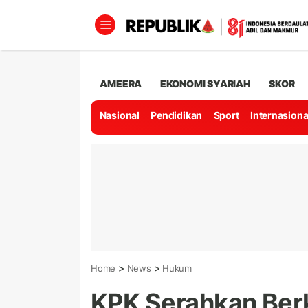
AMEERA
EKONOMI SYARIAH
SKOR
Nasional
Pendidikan
Sport
Internasiona
>
>
Home
News
Hukum
KPK Serahkan Ber