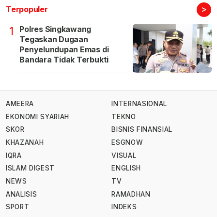
>
Terpopuler
Polres Singkawang
1
Tegaskan Dugaan
Penyelundupan Emas di
Bandara Tidak Terbukti
AMEERA
INTERNASIONAL
EKONOMI SYARIAH
TEKNO
SKOR
BISNIS FINANSIAL
KHAZANAH
ESGNOW
IQRA
VISUAL
ISLAM DIGEST
ENGLISH
NEWS
TV
ANALISIS
RAMADHAN
SPORT
INDEKS