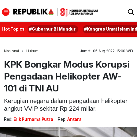
Hot Topics:
#Gubernur BI Mundur
#Kongres Umat Islam In
Nasional
Hukum
Jumat , 05 Aug 2022, 15:00 WIB
KPK Bongkar Modus Korupsi
Pengadaan Helikopter AW-
101 di TNI AU
Kerugian negara dalam pengadaan helikopter
angkut VVIP sekitar Rp 224 miliar.
Red:
Erik Purnama Putra
Rep:
Antara